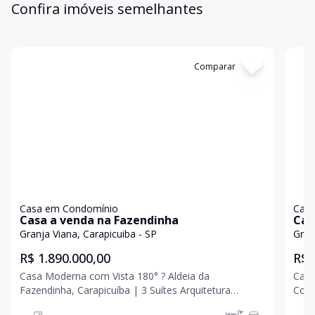
Confira imóveis semelhantes
Cód:
0191
Comparar
Có
Casa em Condomínio
Casa
Casa a venda na Fazendinha
Cas
Granja Viana, Carapicuiba - SP
Gran
R$ 1.890.000,00
R$ 
Casa Moderna com Vista 180° ? Aldeia da
Casa
Fazendinha, Carapicuíba | 3 Suítes Arquitetura
Cotia |
contemporânea, acabamento impecável e uma vista
priv