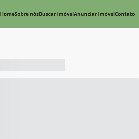
Home
Sobre nós
Buscar imóvel
Anunciar imóvel
Contato
-- ----- ----- --- ------