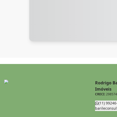
Rodrigo Ba
Imóveis
CRECI:
298574
(11) 99246
barileconsu