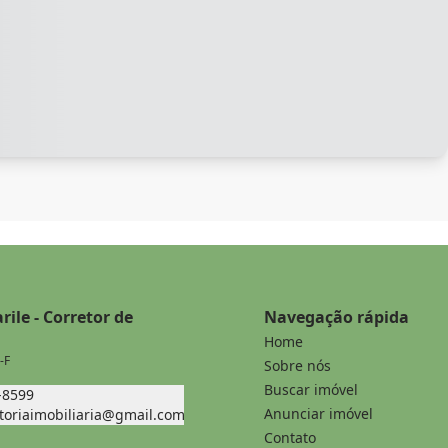
rile - Corretor de
Navegação rápida
Home
-F
Sobre nós
Buscar imóvel
-8599
Anunciar imóvel
ltoriaimobiliaria@gmail.com
Contato