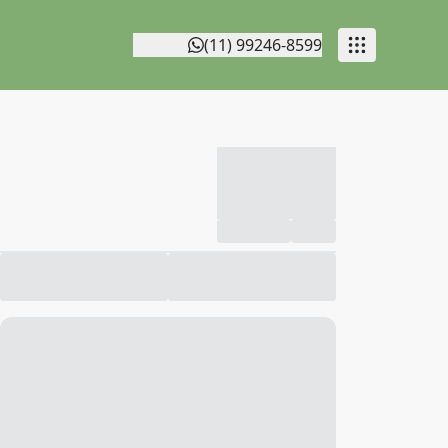
(11) 99246-8599
-----------
--
Compartilhar
Favorito