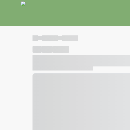
----
----- -----
----- -----
----
-----
---- ------
----- ----- -- ------ ---- ---- -- ---
----- ----- -- ------ ----- ----- -- ------