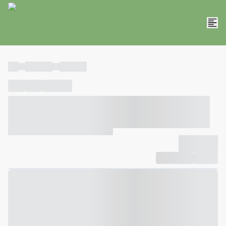
----
----- -----
----- -----
----
-----
---- ------
----- ----- -- ------ ---- ---- -- ----- ----- -----
--- ------
----- ----- -- ------ ----- ----- -- ------
-------------
Compartilhar
Favorito