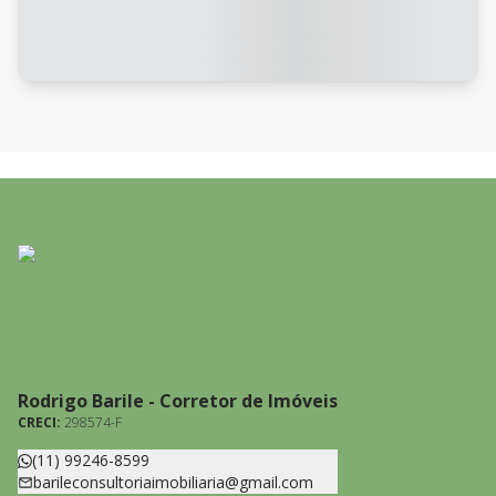
Rodrigo Barile - Corretor de Imóveis
CRECI:
298574-F
(11) 99246-8599
barileconsultoriaimobiliaria@gmail.com